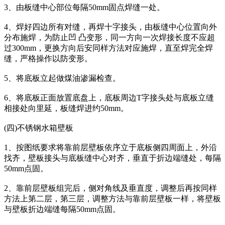
3、由板缝中心部位每隔50mm固点焊缝一处。
4、焊好四边所有对缝，再焊十字接头，由板缝中心位置向外
分布施焊，为防止凹 凸变形，同一方向一次焊接长度不应超
过300mm，更换方向后安同样方法对应施焊，直至焊完全焊
缝，严格操作以防变形。
5、将底板立起做煤油渗漏检查。
6、将底板正面放置底盘上，底板周边T字接头处与底板立缝
相接处向里延，板缝焊进约50mm。
(四)不锈钢水箱壁板
1、按图纸要求将靠前层壁板依序立于底板侧四周面上，外沿
找齐，壁板接头与底板缝中心对齐，垂直于折边端缝处，每隔
50mm点固。
2、靠前层壁板组完后，侧对角线及垂直度，调整后再按同样
方法上第二层，第三层，调整方法与靠前层壁板一样，将壁板
与壁板折边端缝每隔50mm点固。