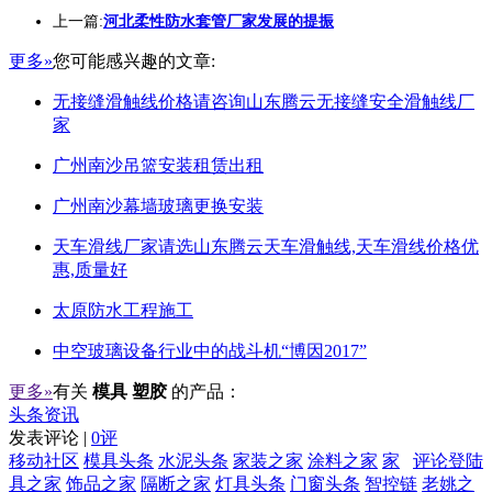
上一篇:
河北柔性防水套管厂家发展的提振
更多»
您可能感兴趣的文章:
无接缝滑触线价格请咨询山东腾云无接缝安全滑触线厂
家
广州南沙吊篮安装租赁出租
广州南沙幕墙玻璃更换安装
天车滑线厂家请选山东腾云天车滑触线,天车滑线价格优
惠,质量好
太原防水工程施工
中空玻璃设备行业中的战斗机“博因2017”
更多»
有关
模具 塑胶
的产品：
头条资讯
发表评论 |
0评
移动社区
模具头条
水泥头条
家装之家
涂料之家
家
评论登陆
具之家
饰品之家
隔断之家
灯具头条
门窗头条
智控链
老姚之