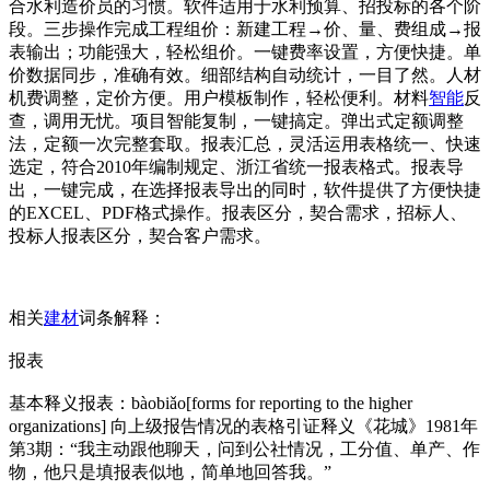
合水利造价员的习惯。软件适用于水利预算、招投标的各个阶
段。三步操作完成工程组价：新建工程→价、量、费组成→报
表输出；功能强大，轻松组价。一键费率设置，方便快捷。单
价数据同步，准确有效。细部结构自动统计，一目了然。人材
机费调整，定价方便。用户模板制作，轻松便利。材料
智能
反
查，调用无忧。项目智能复制，一键搞定。弹出式定额调整
法，定额一次完整套取。报表汇总，灵活运用表格统一、快速
选定，符合2010年编制规定、浙江省统一报表格式。报表导
出，一键完成，在选择报表导出的同时，软件提供了方便快捷
的EXCEL、PDF格式操作。报表区分，契合需求，招标人、
投标人报表区分，契合客户需求。
相关
建材
词条解释：
报表
基本释义报表：bàobiǎo[forms for reporting to the higher
organizations] 向上级报告情况的表格引证释义《花城》1981年
第3期：“我主动跟他聊天，问到公社情况，工分值、单产、作
物，他只是填报表似地，简单地回答我。”