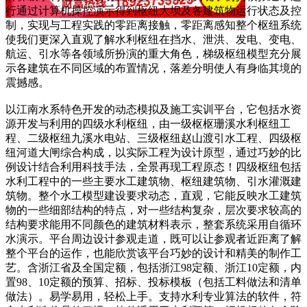
行通过计算机操控演示得到枢纽大坝及各建筑物运行状态及控
制，实现与工程实践的零距离接触，零距离感知整个枢纽系统
使我们更深入直观了解水利枢纽在挡水、泄洪、发电、变电、
航运、引水等各领域所扮演的重大角色，梯级枢纽模型充分展
示各建筑在不同区域的布置情况，落差分明使人有身临其境的
震撼感。
以江南水系特色开发的动态模拟及施工实训平台，它包括水资
源开发与利用的四级水利枢纽，由一级枢枢珊溪水利枢纽工
程、二级枢纽九溪水电站、三级枢纽赵山渡引水工程、四级枢
纽河道大闸综合构成，以实际工程为设计原型，通过巧妙的比
例设计结合利用科技手法，全景再现工程原态！四级枢纽包括
水利工程中的一些主要水工建筑物、枢纽建筑物、引水灌溉建
筑物。整个水工模型建设要求动态，直观，它能反映水工建筑
物的一些细部结构的特点，对一些结构复杂，层次要求较高的
结构要求能用不同颜色的建筑材料表示，整套系统采用自循环
水演示。平台周边设计参观走道，既可以让参观者近距离了解
整个平台的运作，也能欣赏该平台巧妙的设计和精美的制作工
艺。含浙江省及全国定额，包括浙江98定额、浙江10定额，内
置98、10定额的预算、招标、投标模板（包括工料做法和清单
做法）。易学易用，轻松上手。支持水利专业算法的软件，符