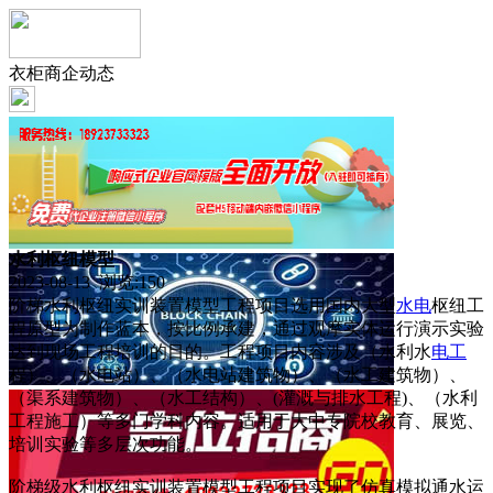
衣柜商企动态
水利枢纽模型
2023-08-13 浏览:
150
阶梯水利枢纽实训装置模型工程项目选用国内大型
水电
枢纽工
程原型为制作蓝本，按比例承建，通过观摩实体运行演示实验
达到现场工程培训的目的。工程项目内容涉及（水利水
电工
程）、（水电站）、（水电站建筑物）、（水工建筑物）、
（渠系建筑物）、（水工结构）、(灌溉与排水工程)、（水利
工程施工）等多门学科内容。适用于大中专院校教育、展览、
培训实验等多层次功能。
阶梯级水利枢纽实训装置模型工程项目实现了仿真模拟通水运