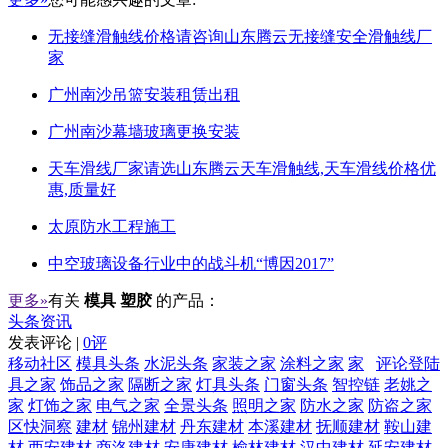
无接缝滑触线价格请咨询山东腾云无接缝安全滑触线厂
家
广州南沙吊篮安装租赁出租
广州南沙幕墙玻璃更换安装
天车滑线厂家请选山东腾云天车滑触线,天车滑线价格优
惠,质量好
太原防水工程施工
中空玻璃设备行业中的战斗机“博因2017”
更多»
有关
模具 塑胶
的产品：
头条资讯
发表评论 |
0评
移动社区
模具头条
水泥头条
家装之家
涂料之家
家
评论登陆
具之家
饰品之家
隔断之家
灯具头条
门窗头条
智控链
老姚之
家
灯饰之家
电气之家
全景头条
照明之家
防水之家
防盗之家
区快洞察
建材
锦州建材
丹东建材
本溪建材
抚顺建材
鞍山建
材
西安建材
商洛建材
安康建材
榆林建材
汉中建材
延安建材