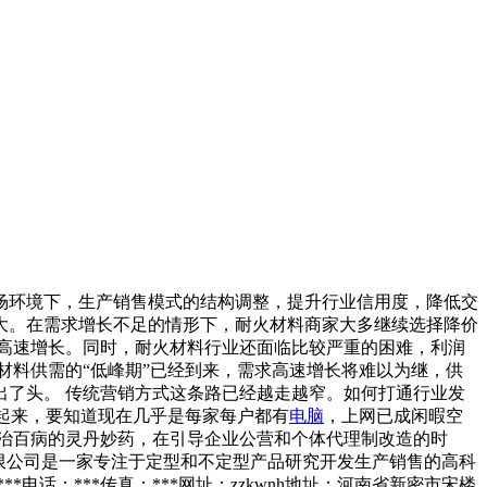
场环境下，生产销售模式的结构调整，提升行业信用度，降低交
大。在需求增长不足的情形下，耐火材料商家大多继续选择降价
高速增长。同时，耐火材料行业还面临比较严重的困难，利润
材料供需的“低峰期”已经到来，需求高速增长将难以为继，供
了头。 传统营销方式这条路已经越走越窄。如何打通行业发
织起来，要知道现在几乎是每家每户都有
电脑
，上网已成闲暇空
治百病的灵丹妙药，在引导企业公营和个体代理制改造的时
限公司是一家专注于定型和不定型产品研究开发生产销售的高科
话：***传真：***网址：zzkwnh地址：河南省新密市宋楼