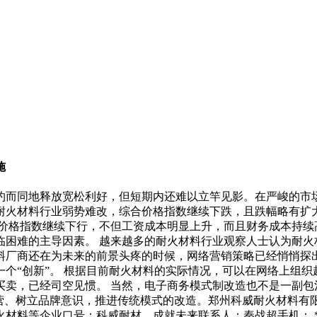
施
约而同地释放宽松利好，但短期内还难以立竿见影。在严峻的市
耐火材料行业弱势难改，综合价格指数继续下跌，且跌幅略有扩
的价格指数继续下行，不但工资成本明显上升，而且财务成本持续
困难的主导因素。 越来越多的耐火材料行业观察人士认为耐火
料厂商还在为未来的前景头疼的时候，网络营销策略已经悄悄探出
个“创新”。 根据目前耐火材料的实际情况，可以在网络上组
买卖，已经司空见惯。 当然，电子商务模式制改造也不是一副包
经营、树立品牌意识，推进传统模式的改造。郑州科威耐火材料有
等企业口号：科威耐材，成就未来联系人：秦战超手机： ***电