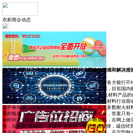
衣柜商企动态
郑州科威耐材为您简述目前耐火材料行业面临的困难和解决措
2023-10-03 浏览:
1400
目前中国耐火材料出现延续降价出货的势头。尽管各大银行不
易成本，已成了耐火材料商家的头等大事，据监测，目前国内
以出货。 近年以来，除了耐火材料需求趋缓，耐火材料产品
率下滑、高端装备进口居高不下等不利因素是耐火材料行业面临
需平衡失调，行业必须做出调整策略来应对。当大多数耐火材
展的瓶颈？使企业从不规范的经营运作中解脱出来，答案只有一
余时间人们的乐趣，随着电子商务模式的不断成熟，在网上做
候，应本着“求稳定、求诚信”的原则，按照客观规律，诚信
技企业，主营产品有：高铝砖、磷酸盐砖、粘土砖、不定型耐火材料