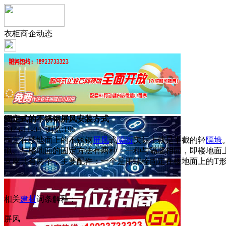
衣柜商企动态
固定式的不锈钢屏风安装方式
2023-11-04 浏览:
195
固定在楼地面上的不锈钢
屏风
式
隔断
实际上就是半截的轻
隔墙
似。与楼地面的固定方法有两种：一种与隔墙相同，即楼地面上
支座共有两个，主要配件：一个是用螺栓固定在楼地面上的T
相关
建材
词条解释：
屏风