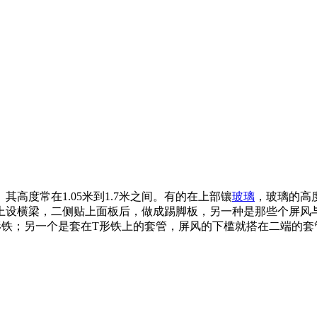
。其高度常在1.05米到1.7米之间。有的在上部镶
玻璃
，玻璃的高度
设横梁，二侧贴上面板后，做成踢脚板，另一种是那些个屏风与
形铁；另一个是套在T形铁上的套管，屏风的下槛就搭在二端的套