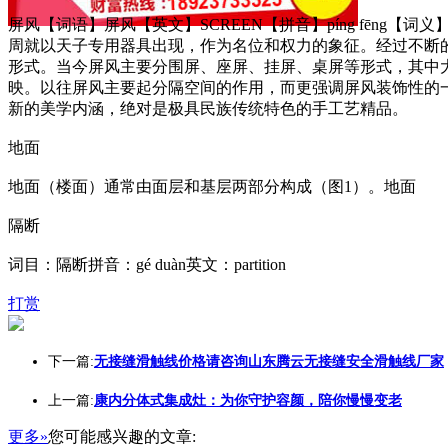
屏风【词语】屏风【英文】SCREEN【拼音】píng fēn
周就以天子专用器具出现，作为名位和权力的象征。经过不断
形式。当今屏风主要分围屏、座屏、挂屏、桌屏等形式，其中
映。以往屏风主要起分隔空间的作用，而更强调屏风装饰性的
新的美学内涵，绝对是极具民族传统特色的手工艺精品。
地面
地面（楼面）通常由面层和基层两部分构成（图1）。地面
隔断
词目：隔断拼音：gé duàn英文：partition
打赏
下一篇:
无接缝滑触线价格请咨询山东腾云无接缝安全滑触线厂家
上一篇:
康内分体式集成灶：为你守护容颜，陪你慢慢变老
更多»
您可能感兴趣的文章: