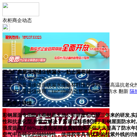
衣柜商企动态
工业厂房屋顶接缝生锈漏水一贴止漏卷材
2023-11-05 浏览:
276
工业厂房屋顶接缝生锈漏水维修材料推荐使用，耐高温抗老化
合彩钢瓦搭接缝使用，1m*10m适合整体彩钢屋面防水 翻新
隔
产品简介详情：
彩钢屋面专用防水卷材是天信
公司研发中心经三年来的研发,实践,改
性和抗老化型,并重点解决了普通自粘卷材拥于彩钢屋面防水时,
强度提高了80%,上表面采用金属铝箔免不但大大提高了防水
空气中自钝化的独特特性，使得胶带具有优良的抗紫外线的功