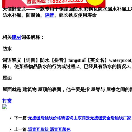
天信野麦龙——一款专用于钢屋面防水|彩钢瓦防水漏水补漏工
防水补漏、防腐蚀、
隔音
、延长铁皮使用寿命
相关
建材
词条解释：
防水
词语释义【词目】防水【拼音】fángshuǐ【英文名】waterpr
释1、使某些物品防水的行为或过程.2、已经具有防水的情况.
屋面
屋面就是 建筑物 屋顶的表面，他主要是指 屋脊与 屋檐之间
打赏
下一篇:
无接缝滑触线价格请咨询山东腾云无接缝安全滑触线厂家
上一篇:
沥青瓦形状 沥青瓦颜色