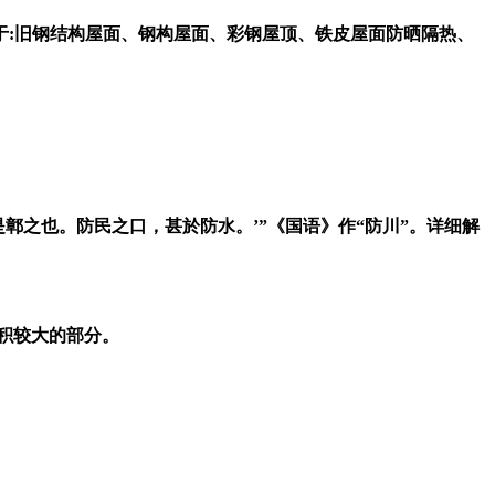
用于:旧钢结构屋面、钢构屋面、彩钢屋顶、铁皮屋面防晒隔热、
召公曰：‘是鄣之也。防民之口，甚於防水。’”《国语》作“防川”。详细解
面积较大的部分。